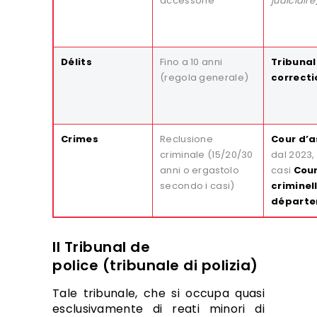
accessorie
judiciaire
Délits
Fino a 10 anni
Tribunal
(regola generale)
correcti
Crimes
Reclusione
Cour d’a
criminale (15/20/30
dal 2023, 
anni o ergastolo
casi
Cou
secondo i casi)
criminel
départe
Il Tribunal de
police (tribunale di polizia)
Tale tribunale, che si occupa quasi
esclusivamente di reati minori di