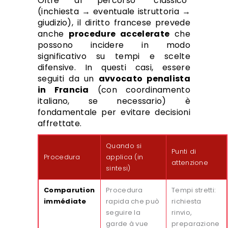
Oltre al percorso “classico”
(inchiesta → eventuale istruttoria →
giudizio), il diritto francese prevede
anche
procedure accelerate
che
possono incidere in modo
significativo su tempi e scelte
difensive. In questi casi, essere
seguiti da un
avvocato penalista
in Francia
(con coordinamento
italiano, se necessario) è
fondamentale per evitare decisioni
affrettate.
Quando si
Punti di
Procedura
applica (in
attenzione
sintesi)
Comparution
Procedura
Tempi stretti:
immédiate
rapida che può
richiesta
seguire la
rinvio,
garde à vue
preparazione