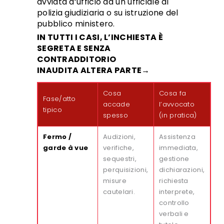
avviata d’ufficio da un ufficiale di
polizia giudiziaria o su istruzione del
pubblico ministero.
IN TUTTI I CASI, L’INCHIESTA È
SEGRETA E SENZA
CONTRADDITORIO
INAUDITA ALTERA PARTE→
Cosa
Cosa fa
Fase/atto
accade
l’avvocato
tipico
spesso
(in pratica)
Fermo /
Audizioni,
Assistenza
garde à vue
verifiche,
immediata,
sequestri,
gestione
perquisizioni,
dichiarazioni,
misure
richiesta
cautelari.
interprete,
controllo
verbali e