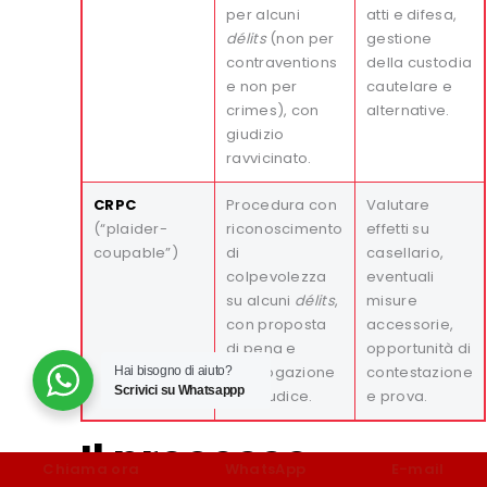
per alcuni
atti e difesa,
délits
(non per
gestione
contraventions
della custodia
e non per
cautelare e
crimes), con
alternative.
giudizio
ravvicinato.
CRPC
Procedura con
Valutare
(“plaider-
riconoscimento
effetti su
coupable”)
di
casellario,
colpevolezza
eventuali
su alcuni
délits
,
misure
con proposta
accessorie,
di pena e
opportunità di
omologazione
contestazione
Hai bisogno di aiuto?
Scrivici su Whatsappp
del giudice.
e prova.
Il processo
Chiama ora
WhatsApp
E-mail