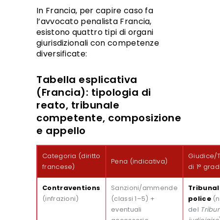
In Francia, per capire caso fa
l’avvocato penalista Francia,
esistono quattro tipi di organi
giurisdizionali con competenze
diversificate:
Tabella esplicativa
(Francia): tipologia di
reato, tribunale
competente, composizione
e appello
Categoria (diritto
Giudice/
Pena (indicativa)
francese)
di 1° gra
Contraventions
Sanzioni/ammende
Tribunal
(infrazioni)
(classi 1–5) +
police
(n
eventuali
del
Tribu