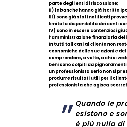
parte degli enti di riscossione;
II) le banche hanno già iscritto ip
III) sono già stati notificati pro
limita la disponibilità dei conti cor
IV) sono in essere contenziosi gi
l’amministrazione finanziaria dell
In tutti tali casi al cliente non r
economiche delle sue azioni e del
comprendere, a volte, a chi si ved
beni sono colpiti da pignoramenti 
un professionista serio non si pre
produrre risultati utili per il cl
professionista che agisca scorr
Quando le pr
esistono e son
è più nulla di