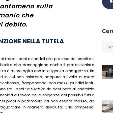
uantomeno sulla
imonio che
l debito.
Cerc
ENZIONE NELLA TUTELA
Ricer
per:
ttrarre i beni aziendali alle pretese dei creditori,
llecite che danneggiano anche il professionista
 altro è avere agito con intelligenza e saggezza, fin
i in cui non esistono, neppure a livello di mera
hicchessia, frapponendo, con mezzi giuridici leciti
ne fra i beni “
a rischio
” da destinare all’esercizio
colati a favore delle esigenze dei possibili futuri
re nel proprio patrimonio da non essere messo, ab
lvaguardare in maniera assoluta. Crisi d’impresa,