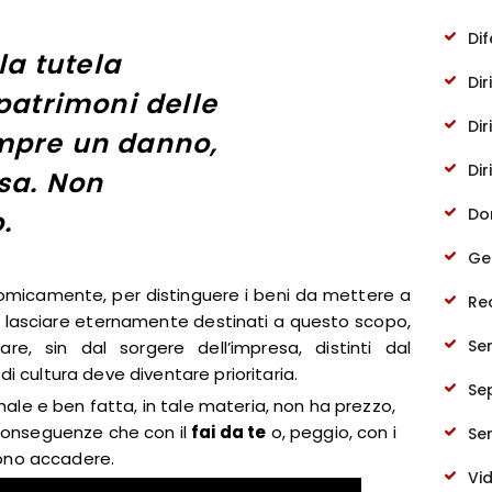
Di
lla tutela
Dir
 patrimoni delle
Dir
mpre un danno,
Dir
sa. Non
Do
.
Ge
omicamente, per distinguere i beni da mettere a
Re
da lasciare eternamente destinati a questo scopo,
Se
e, sin dal sorgere dell’impresa, distinti dal
di cultura deve diventare prioritaria.
Se
nale e ben fatta, in tale materia, non ha prezzo,
 conseguenze che con il
fai da te
o, peggio, con i
Ser
ono accadere.
Vi