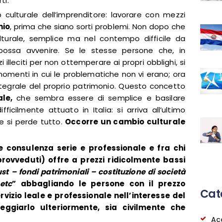
ti.
 culturale dell’imprenditore: lavorare con mezzi
nio
, prima che siano sorti problemi. Non dopo che
lturale, semplice ma nel contempo difficile da
possa avvenire. Se le stesse persone che, in
 illeciti per non ottemperare ai propri obblighi, si
momenti in cui le problematiche non vi erano; ora
ntegrale del proprio patrimonio. Questo concetto
ale
,
che sembra essere di semplice e basilare
icilmente attuato in Italia: si arriva all’ultimo
e si perde tutto.
Occorre un cambio culturale
re consulenza serie e professionale e fra chi
provveduti) offre a prezzi ridicolmente bassi
ust – fondi patrimoniali – costituzione di società
etc
” abbagliando le persone con il prezzo
Cat
vizio leale e professionale nell’interesse del
eggiarlo ulteriormente, sia civilmente che
Ac