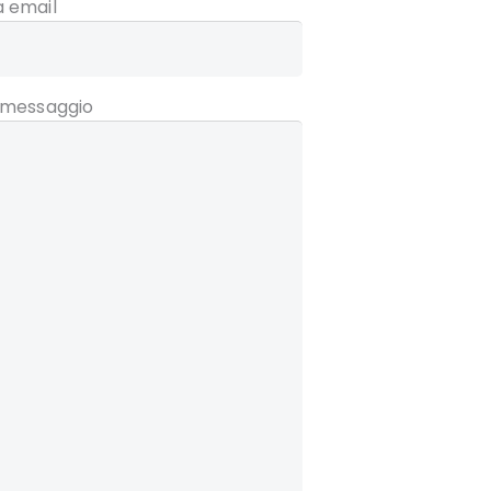
a email
o messaggio