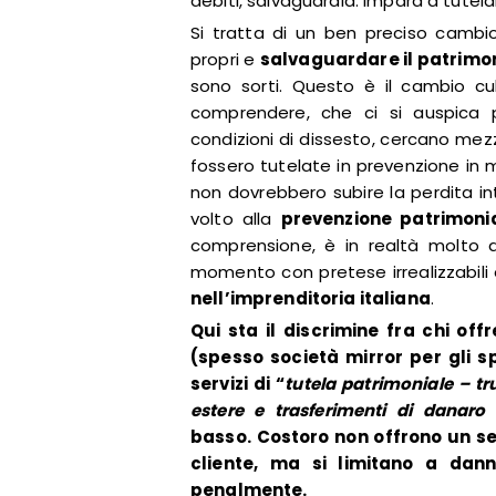
debiti, salvaguardia. Impara a tutelar
Si tratta di un ben preciso cambio
propri e
salvaguardare il patrimo
sono sorti. Questo è il cambio cu
comprendere, che ci si auspica 
condizioni di dissesto, cercano mezzi
fossero tutelate in prevenzione in 
non dovrebbero subire la perdita i
volto alla
prevenzione patrimoni
comprensione, è in realtà molto diff
momento con pretese irrealizzabili 
nell’imprenditoria italiana
.
Qui sta il discrimine fra chi off
(spesso società mirror per gli s
servizi di “
tutela patrimoniale – tr
estere e trasferimenti di danaro 
basso. Costoro non offrono un ser
cliente, ma si limitano a dann
penalmente.