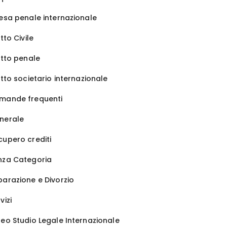
fesa penale internazionale
itto Civile
itto penale
itto societario internazionale
mande frequenti
nerale
cupero crediti
nza Categoria
parazione e Divorzio
vizi
deo Studio Legale Internazionale