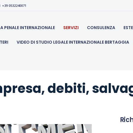
CHI SIAMO
+39 0532240071
legale bertaggia, avvocato penalista ed apertura societ
DIFESA PENALE
SA PENALE INTERNAZIONALE
SERVIZI
CONSULENZA
EST
INTERNAZIONALE
TERI
VIDEO DI STUDIO LEGALE INTERNAZIONALE BERTAGGIA
SERVIZI
CONSULENZA
ESTERO
mpresa, debiti, salv
GIURISDIZIONI
APERTURA CONTI
Rich
ESTERI