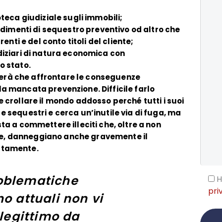
oteca giudiziale sugli immobili;
vvedimenti di sequestro preventivo od altro che
renti e del conto titoli del cliente;
udiziari di natura economica con
o stato.
esterà che affrontare le conseguenze
la mancata prevenzione. Difficile farlo
e crollare il mondo addosso perché tutti i suoi
e sequestri e cerca un’inutile via di fuga, ma
sta a commettere illeciti che, oltre a non
iente, danneggiano anche gravemente il
ettamente.
oblematiche
H
pri
o attuali non vi
 legittimo da