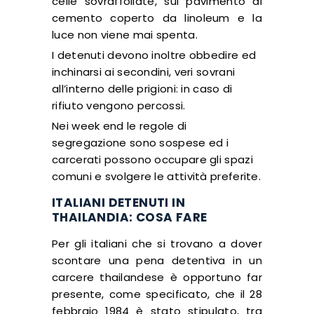
celle sovraffollate, sul pavimento di
cemento coperto da linoleum e la
luce non viene mai spenta.
I detenuti devono inoltre obbedire ed
inchinarsi ai secondini, veri sovrani
all’interno delle prigioni: in caso di
rifiuto vengono percossi.
Nei week end le regole di
segregazione sono sospese ed i
carcerati possono occupare gli spazi
comuni e svolgere le attività preferite.
ITALIANI DETENUTI IN
THAILANDIA: COSA FARE
Per gli italiani che si trovano a dover
scontare una pena detentiva in un
carcere thailandese è opportuno far
presente, come specificato, che il 28
febbraio 1984 è stato stipulato, tra