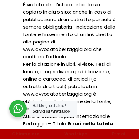
È vietato che l’intero articolo sia
copiato in altro sito; anche in caso di
pubblicazione di un estratto parziale è
sempre obbligatoria l’indicazione della
fonte e l’inserimento di un link diretto
alla pagina di
www.avvocatobertaggia.org che
contiene l’articolo.
Per la citazione in Libri, Riviste, Tesi di
laurea, e ogni diversa pubblicazione,
online o cartacea, di articoli (o
estratti di articoli) pubblicati in
www.avvocatobertaggia.org è
obbligatoria l’indicazione della fonte,
Hai bisogno di aiuto?
nel modo che segue:
Scrivici su Whatsappp
Autore. Studio Legale Internazionale
Bertaggia – Titolo
Errori nella tutela
patrimoniale
, in
Chiama ora
WhatsApp
E-mail
www.avvocatobertaggia.org