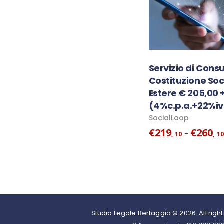
Servizio di Cons
Costituzione Soc
Estere € 205,00 +
(4%c.p.a.+22%i
SocialLoop
€
219
€
260
-
10
10
Studio Legale Bertaggia © 2026. All rig