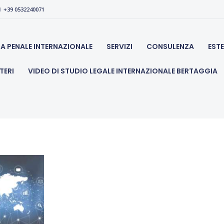
CHI SIAMO
+39 0532240071
legale bertaggia, avvocato penalista ed apertura societ
DIFESA PENALE
SA PENALE INTERNAZIONALE
SERVIZI
CONSULENZA
EST
INTERNAZIONALE
TERI
VIDEO DI STUDIO LEGALE INTERNAZIONALE BERTAGGIA
SERVIZI
CONSULENZA
ESTERO
GIURISDIZIONI
APERTURA CONTI
ESTERI