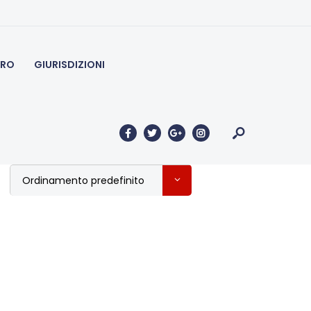
à estere
ERO
GIURISDIZIONI