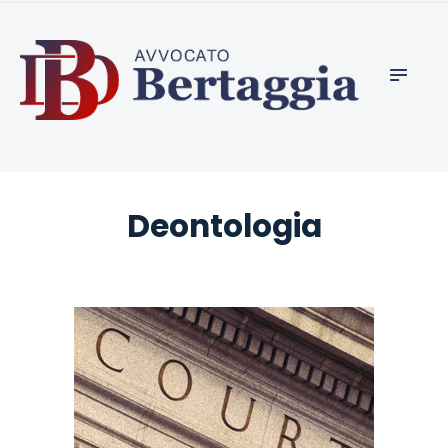
CHI SIAMO
studio legale bertaggia, avvocato penalista ed
DIFESA PENALE
apertura società estere
INTERNAZIONALE
SERVIZI
CONSULENZA
ESTERO
Deontologia
GIURISDIZIONI
APERTURA CONTI
ESTERI
VIDEO DI STUDIO
LEGALE
INTERNAZIONALE
BERTAGGIA