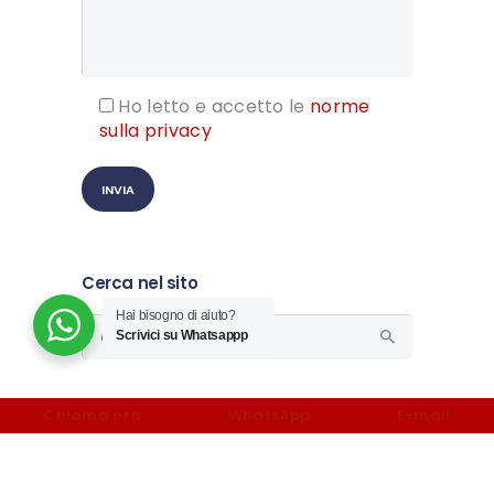
Ho letto e accetto le
norme
sulla privacy
Cerca nel sito
Hai bisogno di aiuto?
Ricerca
Scrivici su Whatsappp
per:
DIFESA PENALE INTERNAZIONALE
,
DIRITTO
Chiama ora
WhatsApp
E-mail
SOCIETARIO INTERNAZIONALE
Avvocati per il diritto internazionale:
Cosa fanno e come sceglierli