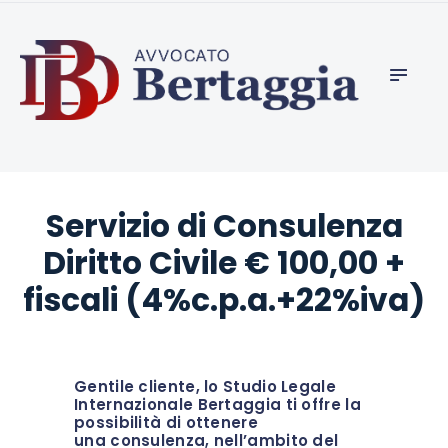
CHI SIAMO
studio legale bertaggia, avvocato penalista ed
DIFESA PENALE
apertura società estere
INTERNAZIONALE
SERVIZI
CONSULENZA
ESTERO
Servizio di Consulenza
GIURISDIZIONI
Diritto Civile € 100,00 +
APERTURA CONTI
fiscali (4%c.p.a.+22%iva)
ESTERI
VIDEO DI STUDIO
LEGALE
INTERNAZIONALE
Gentile cliente, lo Studio Legale
Internazionale Bertaggia ti offre la
BERTAGGIA
possibilità di ottenere
una consulenza, nell’ambito del