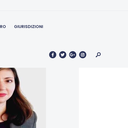
à estere
ERO
GIURISDIZIONI