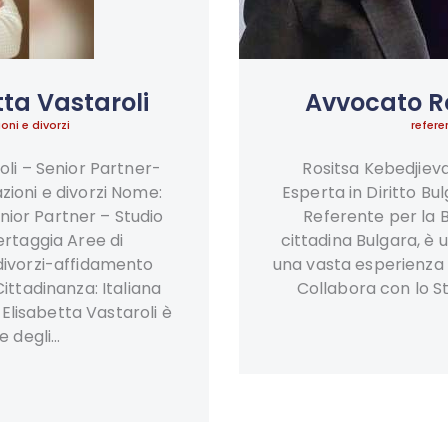
VIDEO DI STUDIO
LEGALE
INTERNAZIONALE
ta Vastaroli
Avvocato R
oni e divorzi
refere
BERTAGGIA
li – Senior Partner-
Rositsa Kebedjiev
ioni e divorzi Nome:
Esperta in Diritto B
enior Partner – Studio
Referente per la B
ertaggia Aree di
cittadina Bulgara, è
ivorzi-affidamento
una vasta esperienza 
Cittadinanza: Italiana
Collabora con lo S
 Elisabetta Vastaroli è
ne degli…