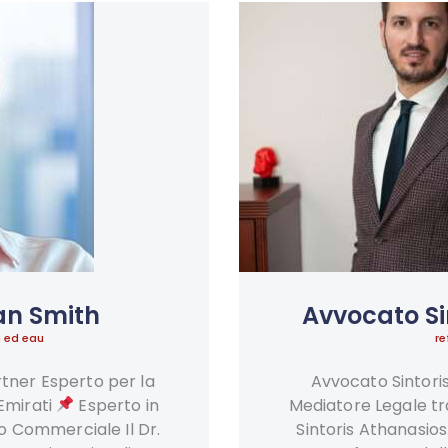
an Smith
Avvocato Si
i ed eau
re
tner Esperto per la
Avvocato Sintori
Emirati
Esperto in
Mediatore Legale tra
o Commerciale Il Dr.
Sintoris Athanasios.