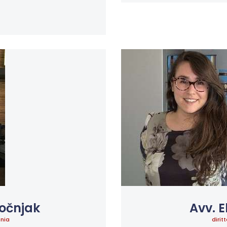
točnjak
Avv. E
enia
dirit