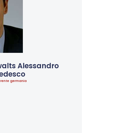
alts Alessandro
edesco
erente germania