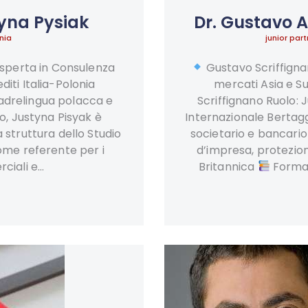
yna Pysiak
Dr. Gustavo A
nia
junior par
Esperta in Consulenza
Gustavo Scriffigna
iti Italia-Polonia
mercati Asia e 
adrelingua polacca e
Scriffignano Ruolo: 
no, Justyna Pisyak è
Internazionale Bertag
 struttura dello Studio
societario e bancario
ome referente per i
d’impresa, protezio
ciali e…
Britannica
Forma