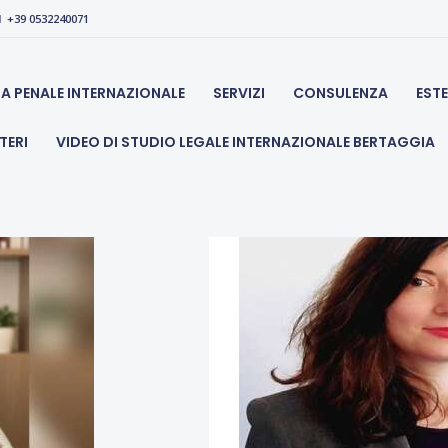
CHI SIAMO
+39 0532240071
legale bertaggia, avvocato penalista ed apertura societ
DIFESA PENALE
SA PENALE INTERNAZIONALE
SERVIZI
CONSULENZA
EST
INTERNAZIONALE
TERI
VIDEO DI STUDIO LEGALE INTERNAZIONALE BERTAGGIA
SERVIZI
CONSULENZA
ESTERO
GIURISDIZIONI
APERTURA CONTI
ESTERI