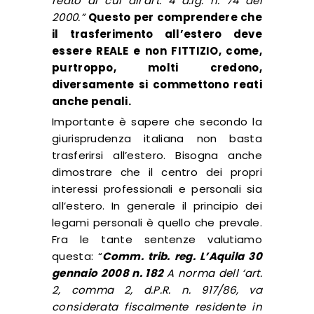
reato di cui all’art. 4 d.lg. n. 74 del
2000.”
Questo per comprendere che
il trasferimento all’estero deve
essere REALE e non FITTIZIO, come,
purtroppo, molti credono,
diversamente si commettono reati
anche penali.
Importante è sapere che secondo la
giurisprudenza italiana non basta
trasferirsi all’estero. Bisogna anche
dimostrare che il centro dei propri
interessi professionali e personali sia
all’estero. In generale il principio dei
legami personali è quello che prevale.
Fra le tante sentenze valutiamo
questa: “
Comm. trib. reg. L’Aquila 30
gennaio 2008 n. 182
A norma dell ‘art.
2, comma 2, d.P.R. n. 917/86, va
considerata fiscalmente residente in