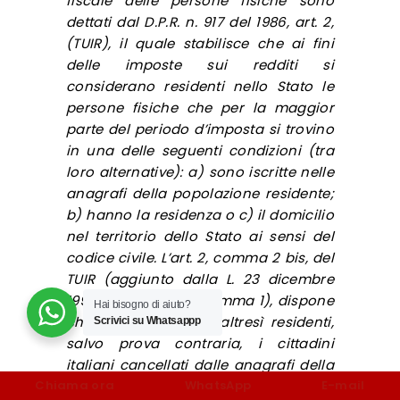
fiscale delle persone fisiche sono
dettati dal D.P.R. n. 917 del 1986, art. 2,
(TUIR), il quale stabilisce che ai fini
delle imposte sui redditi si
considerano residenti nello Stato le
persone fisiche che per la maggior
parte del periodo d’imposta si trovino
in una delle seguenti condizioni (tra
loro alternative): a) sono iscritte nelle
anagrafi della popolazione residente;
b) hanno la residenza o c) il domicilio
nel territorio dello Stato ai sensi del
codice civile. L’art. 2, comma 2 bis, del
TUIR (aggiunto dalla L. 23 dicembre
1998, n. 448, art. 10, comma 1), dispone
Hai bisogno di aiuto?
che “si considerano altresì residenti,
Scrivici su Whatsappp
salvo prova contraria, i cittadini
italiani cancellati dalle anagrafi della
popolazione residente ed emigrati in
Chiama ora
WhatsApp
E-mail